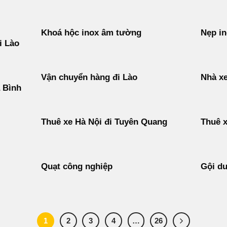
Khoá hộc inox âm tường
Nẹp i
i Lào
Vận chuyển hàng đi Lào
Nhà xe
 Bình
Thuê xe Hà Nội đi Tuyên Quang
Thuê x
Quạt công nghiệp
Gội d
1
2
3
4
…
26