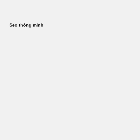
Bỏ
qua
nội
Seo thông minh
dung